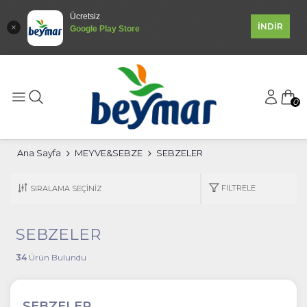
Ücretsiz
İNDİR
Google Play Store
0
Ana Sayfa
MEYVE&SEBZE
SEBZELER
FILTRELE
SEBZELER
34
Ürün Bulundu
SEBZELER