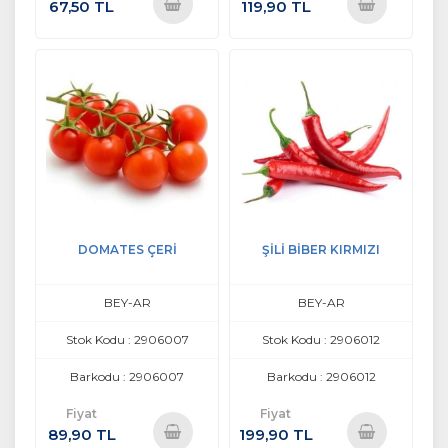
67,50 TL
119,90 TL
Sepete
Sepete
Ekle
Ekle
DOMATES ÇERİ
ŞİLİ BİBER KIRMIZI
BEY-AR
BEY-AR
Stok Kodu : 2906007
Stok Kodu : 2906012
Barkodu : 2906007
Barkodu : 2906012
Fiyat
Fiyat
89,90 TL
199,90 TL