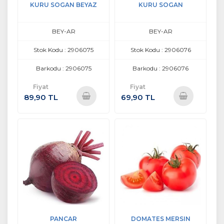
KURU SOGAN BEYAZ
KURU SOGAN
BEY-AR
BEY-AR
Stok Kodu : 2906075
Stok Kodu : 2906076
Barkodu : 2906075
Barkodu : 2906076
Fiyat
Fiyat
89,90 TL
69,90 TL
Sepete
Sepete
Ekle
Ekle
PANCAR
DOMATES MERSIN