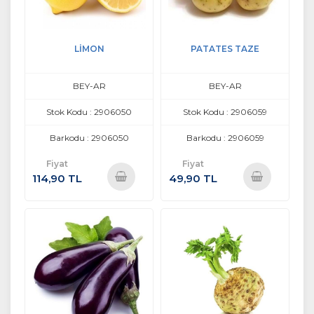
LİMON
PATATES TAZE
BEY-AR
BEY-AR
Stok Kodu : 2906050
Stok Kodu : 2906059
Barkodu : 2906050
Barkodu : 2906059
Fiyat
Fiyat
114,90 TL
49,90 TL
Sepete
Sepete
Ekle
Ekle