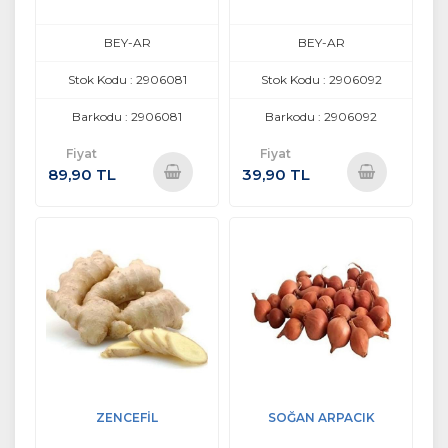
BEY-AR
BEY-AR
Stok Kodu : 2906081
Stok Kodu : 2906092
Barkodu : 2906081
Barkodu : 2906092
Fiyat
Fiyat
89,90 TL
39,90 TL
Sepete
Sepete
Ekle
Ekle
ZENCEFİL
SOĞAN ARPACIK