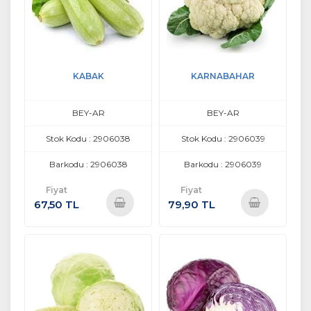
KABAK
KARNABAHAR
BEY-AR
BEY-AR
Stok Kodu : 2906038
Stok Kodu : 2906039
Barkodu : 2906038
Barkodu : 2906039
Fiyat
Fiyat
67,50 TL
79,90 TL
Sepete
Sepete
Ekle
Ekle