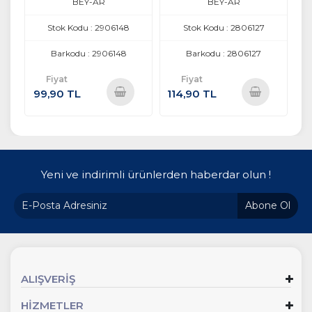
BEY-AR
BEY-AR
Stok Kodu : 2906148
Stok Kodu : 2806127
Barkodu : 2906148
Barkodu : 2806127
Fiyat
Fiyat
99,90 TL
114,90 TL
Sepete
Sepete
Ekle
Ekle
Yeni ve indirimli ürünlerden haberdar olun !
Abone Ol
ALIŞVERİŞ
HİZMETLER