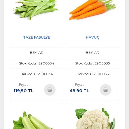
TAZE FASULYE
HAVUÇ
BEY-AR
BEY-AR
Stok Kodu : 2906034
Stok Kodu : 2906035
Barkodu : 2906034
Barkodu : 2906035
Fiyat
Fiyat
119,90 TL
49,90 TL
Sepete
Sepete
Ekle
Ekle