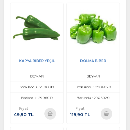
Ekle
Ekle
KAPYA BİBER YEŞİL
DOLMA BİBER
BEY-AR
BEY-AR
Stok Kodu : 2906019
Stok Kodu : 2906020
Barkodu : 2906019
Barkodu : 2906020
Fiyat
Fiyat
49,90 TL
119,90 TL
Sepete
Sepete
Ekle
Ekle