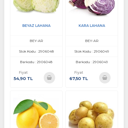
BEYAZ LAHANA
KARA LAHANA
BEY-AR
BEY-AR
Stok Kodu : 2906048
Stok Kodu : 2906049
Barkodu : 2906048
Barkodu : 2906049
Fiyat
Fiyat
54,90 TL
67,50 TL
Sepete
Sepete
Ekle
Ekle