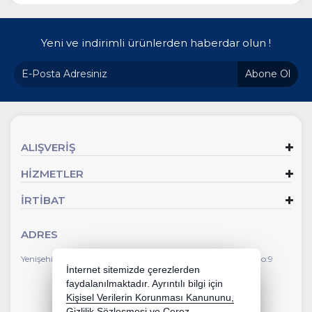
Yeni ve indirimli ürünlerden haberdar olun !
Abone Ol
ALIŞVERİŞ
HİZMETLER
İRTİBAT
ADRES
Yenişehir Mahallesi Faik Ertuğrul Caddesi Çevlik İş Merkezi No:9
İnternet sitemizde çerezlerden
faydalanılmaktadır. Ayrıntılı bilgi için
Kişisel Verilerin Korunması Kanununu,
Gizlilik Sözleşmesi
ve
Çerez