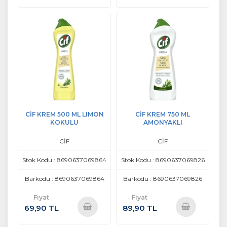
Sepete
Sepete
Ekle
Ekle
CİF KREM 500 ML LIMON
CİF KREM 750 ML
KOKULU
AMONYAKLI
CİF
CİF
Stok Kodu : 8690637069864
Stok Kodu : 8690637069826
Barkodu : 8690637069864
Barkodu : 8690637069826
Fiyat
Fiyat
69,90 TL
89,90 TL
Sepete
Sepete