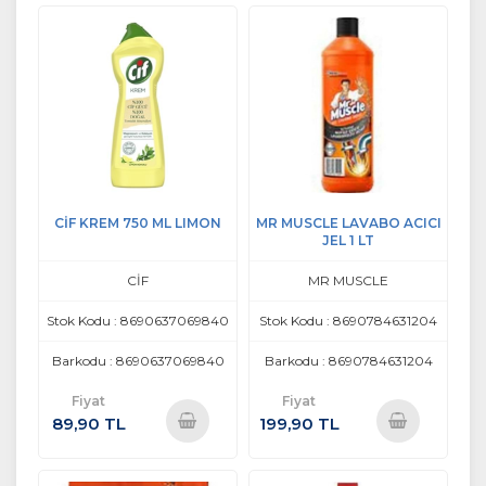
Ekle
Ekle
CİF KREM 750 ML LIMON
MR MUSCLE LAVABO ACICI
JEL 1 LT
CİF
MR MUSCLE
Stok Kodu : 8690637069840
Stok Kodu : 8690784631204
Barkodu : 8690637069840
Barkodu : 8690784631204
Fiyat
Fiyat
89,90 TL
199,90 TL
Sepete
Sepete
Ekle
Ekle