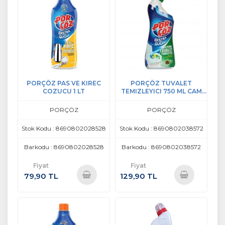
PORÇÖZ PAS VE KIREC
PORÇÖZ TUVALET
COZUCU 1 LT
TEMIZLEYICI 750 ML CAM
KOKULU
PORÇÖZ
PORÇÖZ
Stok Kodu : 8690802028528
Stok Kodu : 8690802038572
Barkodu : 8690802028528
Barkodu : 8690802038572
Fiyat
Fiyat
79,90 TL
129,90 TL
Sepete
Sepete
Ekle
Ekle