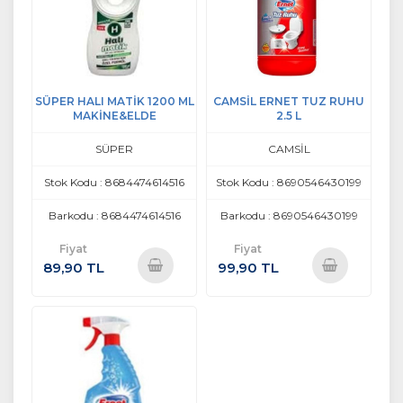
SÜPER HALI MATİK 1200 ML
CAMSİL ERNET TUZ RUHU
MAKİNE&ELDE
2.5 L
SÜPER
CAMSİL
Stok Kodu : 8684474614516
Stok Kodu : 8690546430199
Barkodu : 8684474614516
Barkodu : 8690546430199
Fiyat
Fiyat
89,90 TL
99,90 TL
Sepete
Sepete
Ekle
Ekle