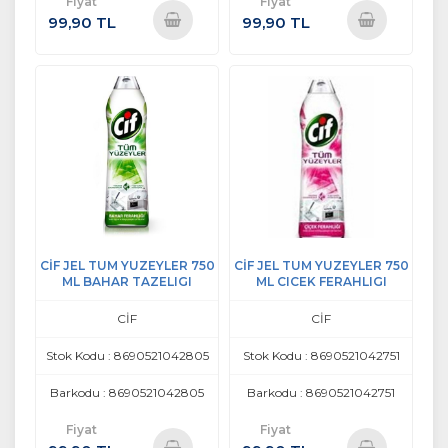
Fiyat
Fiyat
99,90 TL
99,90 TL
Sepete
Sepete
Ekle
Ekle
CİF JEL TUM YUZEYLER 750
CİF JEL TUM YUZEYLER 750
ML BAHAR TAZELIGI
ML CICEK FERAHLIGI
CİF
CİF
Stok Kodu : 8690521042805
Stok Kodu : 8690521042751
Barkodu : 8690521042805
Barkodu : 8690521042751
Fiyat
Fiyat