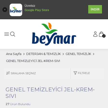
Ücretsiz
İNDİR
Google Play Store
0
Ana Sayfa
DETERJAN & TEMİZLİK
GENEL TEMİZLİK
GENEL TEMİZLEYİCİ JEL-KREM-SIVI
FILTRELE
GENEL TEMİZLEYİCİ JEL-KREM-
SIVI
27
Ürün Bulundu