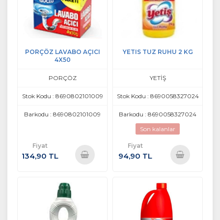
PORÇÖZ LAVABO AÇICI
YETIS TUZ RUHU 2 KG
4X50
PORÇÖZ
YETİŞ
Stok Kodu : 8690802101009
Stok Kodu : 8690058327024
Barkodu : 8690802101009
Barkodu : 8690058327024
Son kalanlar
Fiyat
Fiyat
134,90 TL
94,90 TL
Sepete
Sepete
Ekle
Ekle