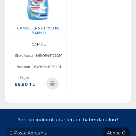
CAMSİL ERNET 750 ML
BANYO
CAMSİL
Stok Kodu : 8690546129291
Barkodu : 8690546129291
Fiyat
99,90 TL
Sepete
Ekle
Yeni ve indirimli ürünlerden haberdar olun !
Abone Ol