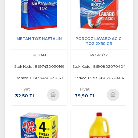
METAN TOZ NAFTALIN
PORCOZ LAVABO ACICI
TOZ 2X50 GR
METAN
PORÇÖZ
Stok Kodu : 8697430030169
Stok Kodu : 8690802070404
Barkodu : 8697430030169
Barkodu : 8690802070404
Fiyat
Fiyat
32,50 TL
79,90 TL
Sepete
Sepete
Ekle
Ekle