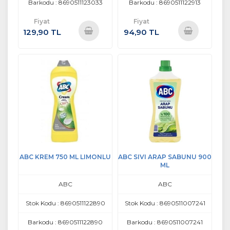
Barkodu : 8690511123033
Barkodu : 8690511122913
Fiyat
Fiyat
129,90 TL
94,90 TL
Sepete
Sepete
Ekle
Ekle
ABC KREM 750 ML LIMONLU
ABC SIVI ARAP SABUNU 900
ML
ABC
ABC
Stok Kodu : 8690511122890
Stok Kodu : 8690511007241
Barkodu : 8690511122890
Barkodu : 8690511007241