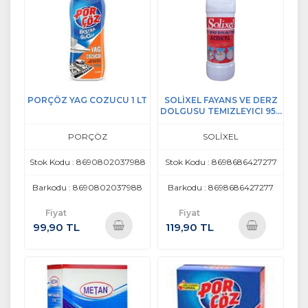
PORÇÖZ YAG COZUCU 1 LT
SOLİXEL FAYANS VE DERZ
DOLGUSU TEMIZLEYICI 950
ML
PORÇÖZ
SOLİXEL
Stok Kodu : 8690802037988
Stok Kodu : 8698686427277
Barkodu : 8690802037988
Barkodu : 8698686427277
Fiyat
Fiyat
99,90 TL
119,90 TL
Sepete
Sepete
Ekle
Ekle