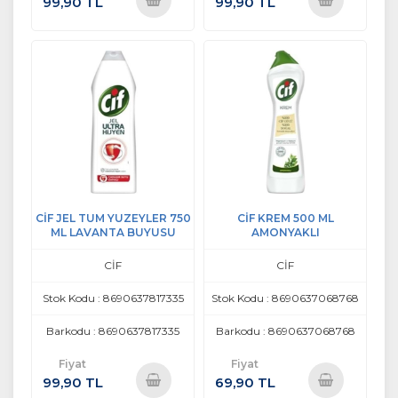
99,90 TL
99,90 TL
Sepete
Sepete
Ekle
Ekle
CİF JEL TUM YUZEYLER 750
CİF KREM 500 ML
ML LAVANTA BUYUSU
AMONYAKLI
CİF
CİF
Stok Kodu : 8690637817335
Stok Kodu : 8690637068768
Barkodu : 8690637817335
Barkodu : 8690637068768
Fiyat
Fiyat
99,90 TL
69,90 TL