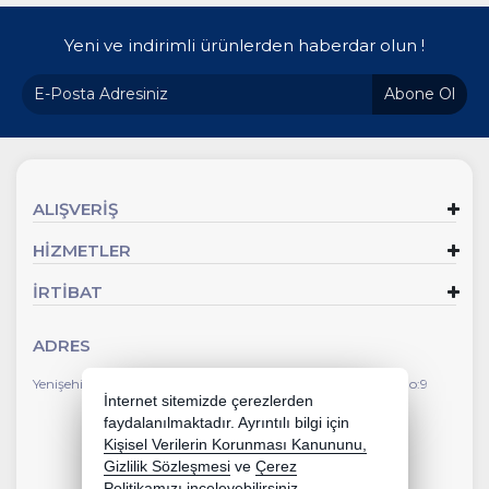
Yeni ve indirimli ürünlerden haberdar olun !
Abone Ol
ALIŞVERİŞ
HİZMETLER
İRTİBAT
ADRES
Yenişehir Mahallesi Faik Ertuğrul Caddesi Çevlik İş Merkezi No:9
İnternet sitemizde çerezlerden
faydalanılmaktadır. Ayrıntılı bilgi için
Kişisel Verilerin Korunması Kanununu,
Gizlilik Sözleşmesi
ve
Çerez
Politikamızı
inceleyebilirsiniz.