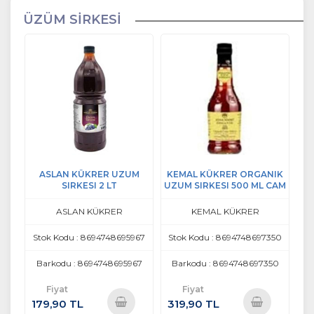
ÜZÜM SİRKESİ
ASLAN KÜKRER UZUM
KEMAL KÜKRER ORGANIK
SIRKESI 2 LT
UZUM SIRKESI 500 ML CAM
ASLAN KÜKRER
KEMAL KÜKRER
Stok Kodu : 8694748695967
Stok Kodu : 8694748697350
Barkodu : 8694748695967
Barkodu : 8694748697350
Fiyat
Fiyat
179,90 TL
319,90 TL