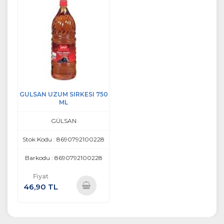
GULSAN UZUM SIRKESI 750
ML
GÜLSAN
Stok Kodu : 8690792100228
Barkodu : 8690792100228
Fiyat
46,90 TL
Sepete
Ekle