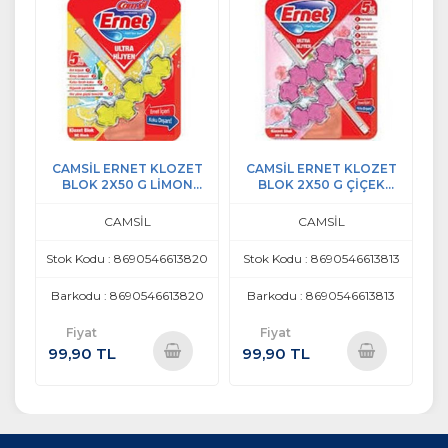
CAMSİL ERNET KLOZET
CAMSİL ERNET KLOZET
BLOK 2X50 G LİMON
BLOK 2X50 G ÇİÇEK
BAHÇESİ
KARNAVALI
CAMSİL
CAMSİL
Stok Kodu : 8690546613820
Stok Kodu : 8690546613813
Barkodu : 8690546613820
Barkodu : 8690546613813
Fiyat
Fiyat
99,90 TL
99,90 TL
Sepete
Sepete
Ekle
Ekle