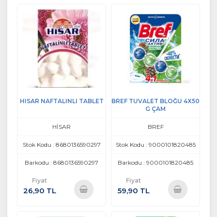
Ekle
Ekle
HISAR NAFTALINLI TABLET
BREF TUVALET BLOĞU 4X50
G ÇAM
HİSAR
BREF
Stok Kodu : 8680136590297
Stok Kodu : 9000101820485
Barkodu : 8680136590297
Barkodu : 9000101820485
Fiyat
Fiyat
26,90 TL
59,90 TL
Sepete
Sepete
Ekle
Ekle