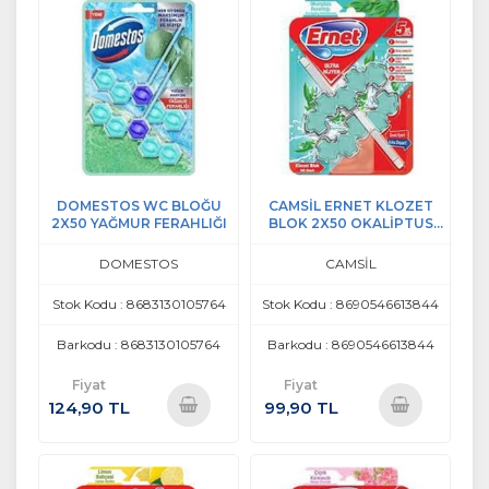
DOMESTOS WC BLOĞU
CAMSİL ERNET KLOZET
2X50 YAĞMUR FERAHLIĞI
BLOK 2X50 OKALİPTUS
FERAHLIĞI
DOMESTOS
CAMSİL
Stok Kodu : 8683130105764
Stok Kodu : 8690546613844
Barkodu : 8683130105764
Barkodu : 8690546613844
Fiyat
Fiyat
124,90 TL
99,90 TL
Sepete
Sepete
Ekle
Ekle