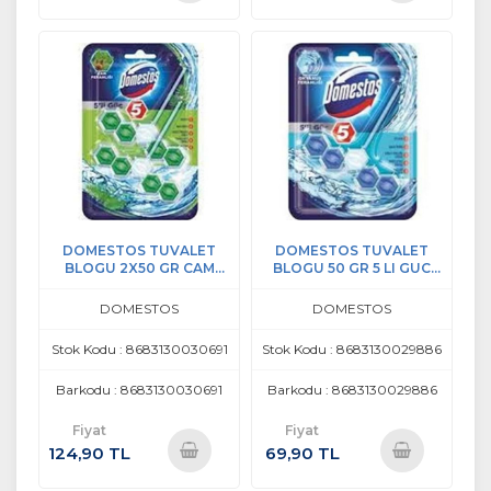
Sepete
Sepete
Ekle
Ekle
DOMESTOS TUVALET
DOMESTOS TUVALET
BLOGU 2X50 GR CAM
BLOGU 50 GR 5 LI GUC
FERAHLIGI
OKYANUS
DOMESTOS
DOMESTOS
Stok Kodu : 8683130030691
Stok Kodu : 8683130029886
Barkodu : 8683130030691
Barkodu : 8683130029886
Fiyat
Fiyat
124,90 TL
69,90 TL
Sepete
Sepete