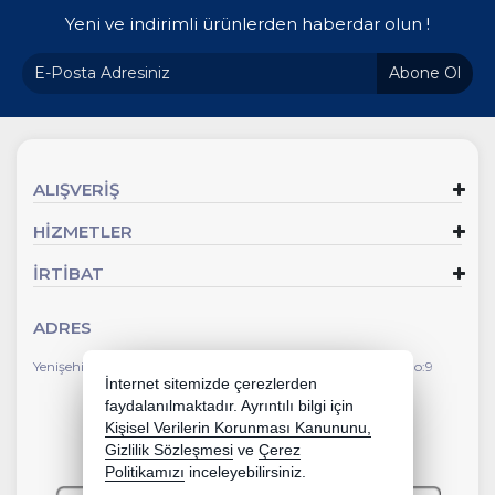
Yeni ve indirimli ürünlerden haberdar olun !
Abone Ol
ALIŞVERİŞ
HİZMETLER
İRTİBAT
ADRES
Yenişehir Mahallesi Faik Ertuğrul Caddesi Çevlik İş Merkezi No:9
İnternet sitemizde çerezlerden
faydalanılmaktadır. Ayrıntılı bilgi için
Kişisel Verilerin Korunması Kanununu,
Gizlilik Sözleşmesi
ve
Çerez
Politikamızı
inceleyebilirsiniz.