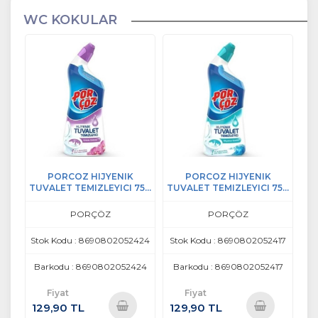
WC KOKULAR
PORCOZ HIJYENIK
PORCOZ HIJYENIK
TUVALET TEMIZLEYICI 750
TUVALET TEMIZLEYICI 750
ML ORKİDE
ML OKYANUS
PORÇÖZ
PORÇÖZ
Stok Kodu : 8690802052424
Stok Kodu : 8690802052417
Barkodu : 8690802052424
Barkodu : 8690802052417
Fiyat
Fiyat
129,90 TL
129,90 TL