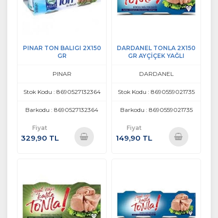
PINAR TON BALIGI 2X150
DARDANEL TONLA 2X150
GR
GR AYÇİÇEK YAĞLI
PINAR
DARDANEL
Stok Kodu : 8690527132364
Stok Kodu : 8690559021735
Barkodu : 8690527132364
Barkodu : 8690559021735
Fiyat
Fiyat
329,90 TL
149,90 TL
Sepete
Sepete
Ekle
Ekle