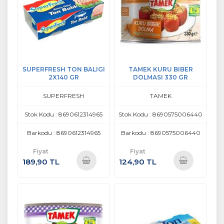
SUPERFRESH TON BALIGI
TAMEK KURU BIBER
2X140 GR
DOLMASI 330 GR
SUPERFRESH
TAMEK
Stok Kodu : 8690612314965
Stok Kodu : 8690575006440
Barkodu : 8690612314965
Barkodu : 8690575006440
Fiyat
Fiyat
189,90 TL
124,90 TL
Sepete
Sepete
Ekle
Ekle