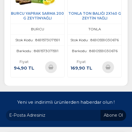
BURCU YAPRAK SARMA 200
TONLA TON BALIĞI 2X140 G
G ZEYTİNYAĞLI
ZEYTİN YAĞLI
BURCU
TONLA
Stok Kodu : 8691573071591
Stok Kodu : 8690559030676
Barkodu : 8691573071591
Barkodu : 8690559030676
Fiyat
Fiyat
94,90 TL
169,90 TL
Sepete
Sepete
Ekle
Ekle
Yeni ve indirimli ürünlerden haberdar olun !
Abone Ol