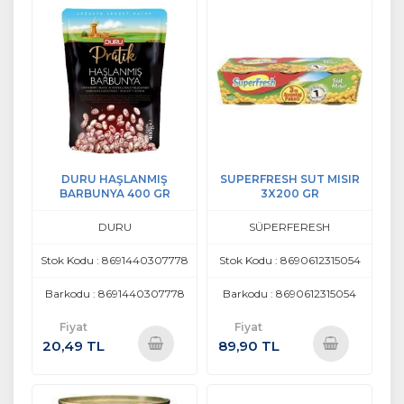
Ekle
Ekle
DURU HAŞLANMIŞ
SUPERFRESH SUT MISIR
BARBUNYA 400 GR
3X200 GR
DURU
SÜPERFERESH
Stok Kodu : 8691440307778
Stok Kodu : 8690612315054
Barkodu : 8691440307778
Barkodu : 8690612315054
Fiyat
Fiyat
20,49 TL
89,90 TL
Sepete
Sepete
Ekle
Ekle