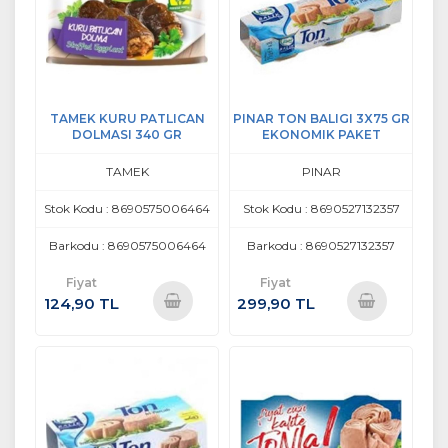
TAMEK KURU PATLICAN
PINAR TON BALIGI 3X75 GR
DOLMASI 340 GR
EKONOMIK PAKET
TAMEK
PINAR
Stok Kodu : 8690575006464
Stok Kodu : 8690527132357
Barkodu : 8690575006464
Barkodu : 8690527132357
Fiyat
Fiyat
124,90 TL
299,90 TL
Sepete
Sepete
Ekle
Ekle