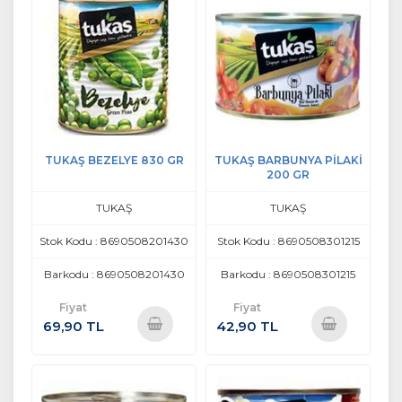
TUKAŞ BEZELYE 830 GR
TUKAŞ BARBUNYA PİLAKİ
200 GR
TUKAŞ
TUKAŞ
Stok Kodu : 8690508201430
Stok Kodu : 8690508301215
Barkodu : 8690508201430
Barkodu : 8690508301215
Fiyat
Fiyat
69,90 TL
42,90 TL
Sepete
Sepete
Ekle
Ekle