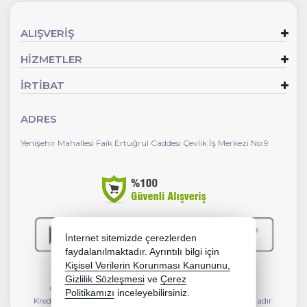
ALIŞVERİŞ
HİZMETLER
İRTİBAT
ADRES
Yenişehir Mahallesi Faik Ertuğrul Caddesi Çevlik İş Merkezi No:9
İnternet sitemizde çerezlerden
faydalanılmaktadır. Ayrıntılı bilgi için
Kişisel Verilerin Korunması Kanununu,
Gizlilik Sözleşmesi
ve
Çerez
Copyright 2026 ebeymar.com - Tüm hakları saklıdır.
Politikamızı
inceleyebilirsiniz.
Kredi kartı bilgileriniz 256bit SSL sertifikası ile korunmaktadır.