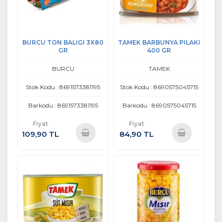
BURCU TON BALIGI 3X80
TAMEK BARBUNYA PILAKI
GR
400 GR
BURCU
TAMEK
Stok Kodu : 8691573381195
Stok Kodu : 8690575045715
Barkodu : 8691573381195
Barkodu : 8690575045715
Fiyat
Fiyat
109,90 TL
84,90 TL
Sepete
Sepete
Ekle
Ekle