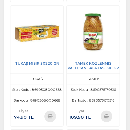
Sepete
Sepete
Ekle
Ekle
TUKAŞ MISIR 3X220 GR
TAMEK KOZLENMIS
PATLICAN SALATASI 510 GR
TUKAŞ
TAMEK
Stok Kodu : 8690508000668
Stok Kodu : 8690575170516
Barkodu : 8690508000668
Barkodu : 8690575170516
Fiyat
Fiyat
74,90 TL
109,90 TL
Sepete
Sepete