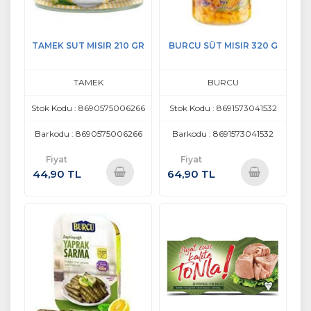
TAMEK SUT MISIR 210 GR
BURCU SÜT MISIR 320 G
TAMEK
BURCU
Stok Kodu : 8690575006266
Stok Kodu : 8691573041532
Barkodu : 8690575006266
Barkodu : 8691573041532
Fiyat
Fiyat
44,90 TL
64,90 TL
Sepete
Sepete
Ekle
Ekle