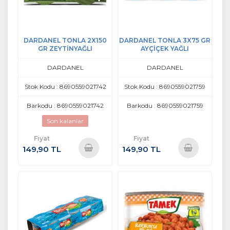
DARDANEL TONLA 2X150
DARDANEL TONLA 3X75 GR
GR ZEYTİNYAĞLI
AYÇİÇEK YAĞLI
DARDANEL
DARDANEL
Stok Kodu : 8690559021742
Stok Kodu : 8690559021759
Barkodu : 8690559021742
Barkodu : 8690559021759
Son kalanlar
Fiyat
Fiyat
149,90 TL
149,90 TL
Sepete
Sepete
Ekle
Ekle