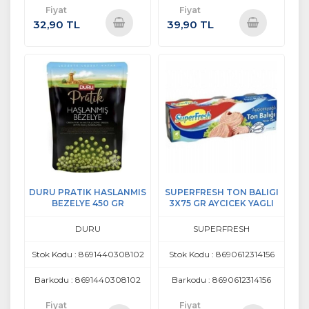
Fiyat
Fiyat
32,90 TL
39,90 TL
Sepete
Sepete
Ekle
Ekle
DURU PRATIK HASLANMIS
SUPERFRESH TON BALIGI
BEZELYE 450 GR
3X75 GR AYCICEK YAGLI
DURU
SUPERFRESH
Stok Kodu : 8691440308102
Stok Kodu : 8690612314156
Barkodu : 8691440308102
Barkodu : 8690612314156
Fiyat
Fiyat